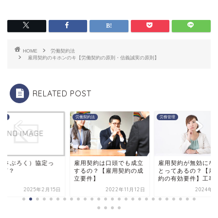
HOME
労働契約法
雇用契約のキホンのキ【労働契約の原則・信義誠実の原則】
RELATED POST
管理
労働契約法
労務管理
6（さぶろく）協定っ
雇用契約は口頭でも成立
雇用契約が無効にな
、何？
するの？【雇用契約の成
とってあるの？【雇
立要件】
約の有効要件】工事
2025年2月15日
2022年11月12日
2024年1